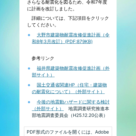
さらなる耐震化を図るため、令和7年度
に計画を改訂しました。
詳細については、下記項目をクリック
してください。
大野市建築物耐震改修促進計画（令
和8年3月改訂）(PDF:879KB)
参考リンク
福井県建築物耐震改修促進計画（外
部サイト）
国土交通省関連HP（住宅・建築物
の耐震化について）（外部サイト）
今後の地震動ハザードに関する検討
（外部サイト）
地震調査研究推進本
部地震調査委員会（H25.12.20公表）
PDF形式のファイルを開くには、Adobe