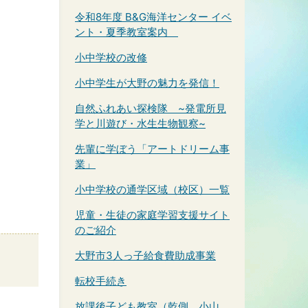
令和8年度 B&G海洋センター イベ
ント・夏季教室案内
小中学校の改修
小中学生が大野の魅力を発信！
自然ふれあい探検隊 ~発電所見
学と川遊び・水生生物観察~
先輩に学ぼう「アートドリーム事
業」
小中学校の通学区域（校区）一覧
児童・生徒の家庭学習支援サイト
のご紹介
大野市3人っ子給食費助成事業
転校手続き
放課後子ども教室（乾側、小山、