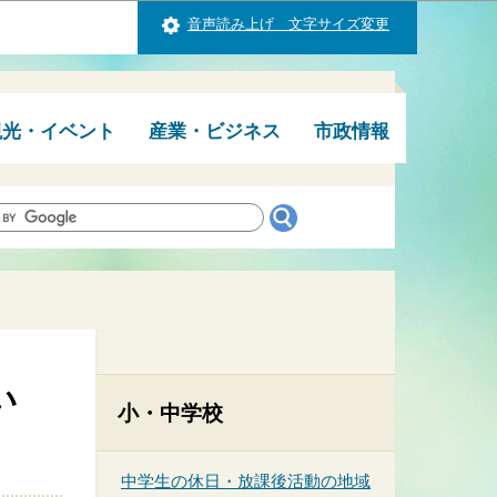
音声読み上げ 文字サイズ変更
観光・イベント
産業・ビジネス
市政情報
い
小・中学校
中学生の休日・放課後活動の地域