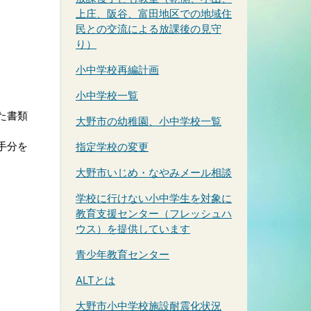
上庄、阪谷、富田地区での地域住
民との交流による放課後の見守
り）
小中学校再編計画
小中学校一覧
た書類
大野市の幼稚園、小中学校一覧
手分を
指定学校の変更
大野市いじめ・なやみメール相談
学校に行けない小中学生を対象に
教育支援センター（フレッシュハ
ウス）を提供しています
青少年教育センター
ALTとは
大野市小中学校施設耐震化状況