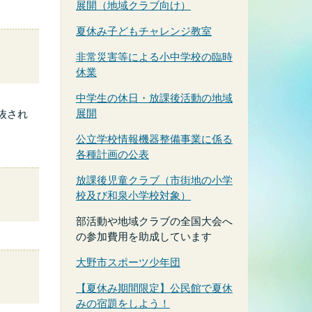
展開（地域クラブ向け）
夏休み子どもチャレンジ教室
非常災害等による小中学校の臨時
休業
中学生の休日・放課後活動の地域
展開
抜され
公立学校情報機器整備事業に係る
各種計画の公表
放課後児童クラブ（市街地の小学
校及び和泉小学校対象）
部活動や地域クラブの全国大会へ
の参加費用を助成しています
大野市スポーツ少年団
【夏休み期間限定】公民館で夏休
みの宿題をしよう！