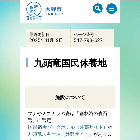
このページの本文へ移動
最終更新日：
ページ番号：
2025年11月19日
547-793-627
九頭竜国民休養地
施設について
ブナやミズナラの森は「森林浴の森百
選」に選定。
国民宿舎パークホテル（外部サイト）
や
九頭竜スキー場（外部サイト）
がありま