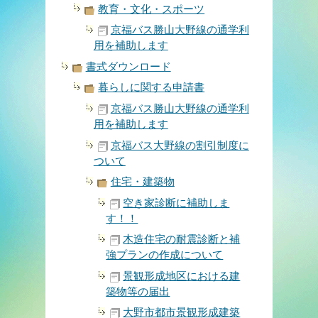
教育・文化・スポーツ
京福バス勝山大野線の通学利
用を補助します
書式ダウンロード
暮らしに関する申請書
京福バス勝山大野線の通学利
用を補助します
京福バス大野線の割引制度に
ついて
住宅・建築物
空き家診断に補助しま
す！！
木造住宅の耐震診断と補
強プランの作成について
景観形成地区における建
築物等の届出
大野市都市景観形成建築