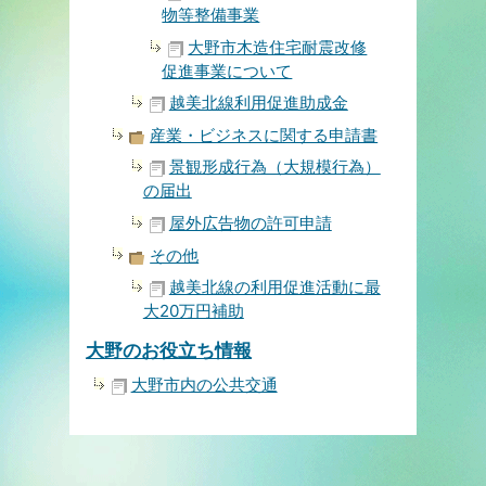
物等整備事業
大野市木造住宅耐震改修
促進事業について
越美北線利用促進助成金
産業・ビジネスに関する申請書
景観形成行為（大規模行為）
の届出
屋外広告物の許可申請
その他
越美北線の利用促進活動に最
大20万円補助
大野のお役立ち情報
大野市内の公共交通