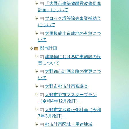
「大野市建築物耐震改修促進
計画」について
ブロック塀等除去事業補助金
について
大規模盛土造成地の有無につ
いて
都市計画
建築物における駐車施設の設
置について
大野都市計画道路の変更につ
いて
大野市都市計画審議会
大野市都市マスタープラン
（令和4年12月改訂）
大野市立地適正化計画（令和
7年3月改訂）
都市計画区域・用途地域