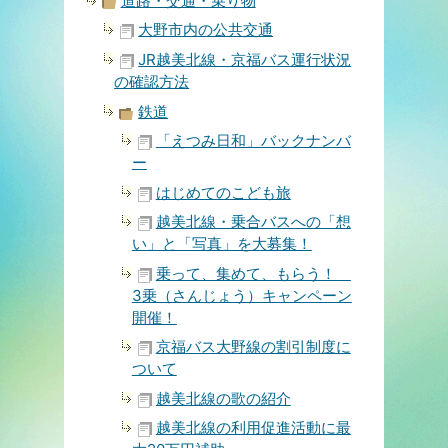
道路・交通・乗り物
大野市内の公共交通
JR越美北線・京福バス運行状況
の確認方法
鉄道
「えつみ日和」バックナンバ
ー
はじめてのこども旅
越美北線・乗合バスへの「想
い」と「写真」を大募集！
乗って、集めて、もらう！
3乗（さんじょう）キャンペーン
開催！
京福バス大野線の割引制度に
ついて
越美北線の歌の紹介
越美北線の利用促進活動に最