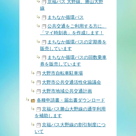
京福バス 大野線、勝山大野
線
まちなか循環バス
公共交通をご利用する方に、
「マイ時刻表」を作成します！
まちなか循環バスの定期券を
販売しています
まちなか循環バスの回数乗車
券を販売しています
大野市自転車駐車場
大野市公共交通活性化協議会
大野市地域公共交通計画
各種申請書・届出書ダウンロード
京福バス勝山大野線の通学利用
を補助します
京福バス大野線の割引制度につ
いて