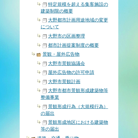
特定規模を超える集客施設の
建築制限の概要
大野都市計画用途地域の変更
について
大野市の区画整理
都市計画提案制度の概要
景観・屋外広告物
大野市景観協議会
屋外広告物の許可申請
大野市景観計画
大野市都市景観形成建築物等
整備事業
景観形成行為（大規模行為）
の届出
景観形成地区における建築物
等の届出