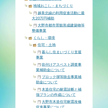
地域おこし・まちづくり
越美北線の利用促進活動に最
大20万円補助
大野市都市景観形成建築物等
整備事業
くらし・環境
住宅・土地
暮らし住まいづくり支援
事業
吹付けアスベスト調査事
業補助金について
ブロック塀等除去事業補
助金について
木造住宅の耐震診断と補
強プランの作成について
大野市木造住宅耐震改修
促進事業について