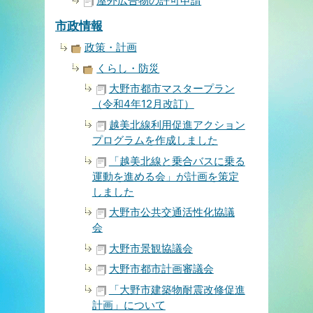
屋外広告物の許可申請
市政情報
政策・計画
くらし・防災
大野市都市マスタープラン
（令和4年12月改訂）
越美北線利用促進アクション
プログラムを作成しました
「越美北線と乗合バスに乗る
運動を進める会」が計画を策定
しました
大野市公共交通活性化協議
会
大野市景観協議会
大野市都市計画審議会
「大野市建築物耐震改修促進
計画」について