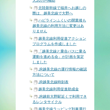
大20万円補助
北陸新幹線で福井へお越しの
際は、越美北線で大野へ
ハピラインふくいの開業後も
越美北線の利用方法に変更はあ
りません
越美北線利用促進アクション
プログラムを作成しました
「越美北線と乗合バスに乗る
運動を進める会」が計画を策定
しました
JR越美北線の運行情報の確認
方法について
JR越美北線時刻表
越美北線利用促進助成金
JR越前大野駅近くで利用でき
るレンタサイクル
越美北線ラッピング列車運行