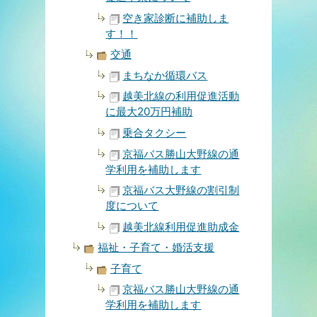
空き家診断に補助しま
す！！
交通
まちなか循環バス
越美北線の利用促進活動
に最大20万円補助
乗合タクシー
京福バス勝山大野線の通
学利用を補助します
京福バス大野線の割引制
度について
越美北線利用促進助成金
福祉・子育て・婚活支援
子育て
京福バス勝山大野線の通
学利用を補助します