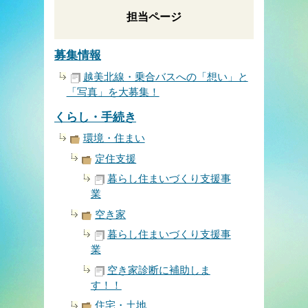
担当ページ
募集情報
越美北線・乗合バスへの「想い」と
「写真」を大募集！
くらし・手続き
環境・住まい
定住支援
暮らし住まいづくり支援事
業
空き家
暮らし住まいづくり支援事
業
空き家診断に補助しま
す！！
住宅・土地