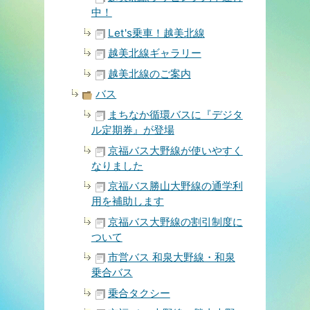
中！
Let's乗車！越美北線
越美北線ギャラリー
越美北線のご案内
バス
まちなか循環バスに『デジタ
ル定期券』が登場
京福バス大野線が使いやすく
なりました
京福バス勝山大野線の通学利
用を補助します
京福バス大野線の割引制度に
ついて
市営バス 和泉大野線・和泉
乗合バス
乗合タクシー