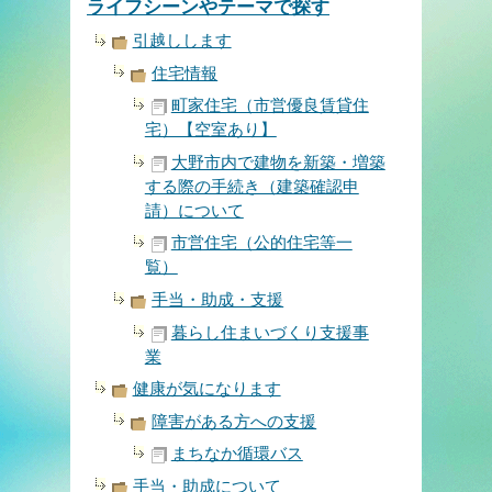
ライフシーンやテーマで探す
引越しします
住宅情報
町家住宅（市営優良賃貸住
宅）【空室あり】
大野市内で建物を新築・増築
する際の手続き（建築確認申
請）について
市営住宅（公的住宅等一
覧）
手当・助成・支援
暮らし住まいづくり支援事
業
健康が気になります
障害がある方への支援
まちなか循環バス
手当・助成について