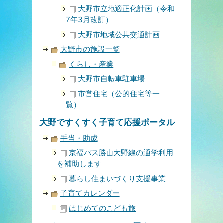
大野市立地適正化計画（令和
7年3月改訂）
大野市地域公共交通計画
大野市の施設一覧
くらし・産業
大野市自転車駐車場
市営住宅（公的住宅等一
覧）
大野ですくすく子育て応援ポータル
手当・助成
京福バス勝山大野線の通学利用
を補助します
暮らし住まいづくり支援事業
子育てカレンダー
はじめてのこども旅