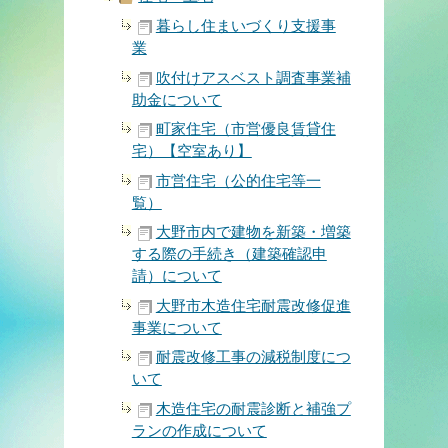
暮らし住まいづくり支援事
業
吹付けアスベスト調査事業補
助金について
町家住宅（市営優良賃貸住
宅）【空室あり】
市営住宅（公的住宅等一
覧）
大野市内で建物を新築・増築
する際の手続き（建築確認申
請）について
大野市木造住宅耐震改修促進
事業について
耐震改修工事の減税制度につ
いて
木造住宅の耐震診断と補強プ
ランの作成について