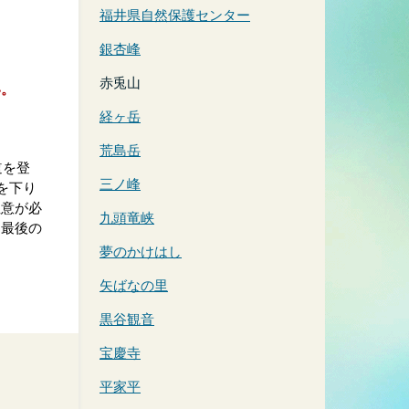
福井県自然保護センター
銀杏峰
赤兎山
い。
経ヶ岳
荒島岳
道を登
三ノ峰
を下り
注意が必
九頭竜峡
。最後の
夢のかけはし
矢ばなの里
黒谷観音
宝慶寺
平家平