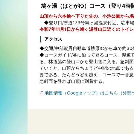
鳩ヶ湯（はとがゆ）コース（登り4時
山頂から六本檜ヘ下りた先の、小池公園から鳩
◆登り口/県道173号鳩ヶ湯温泉付近、駐車
令和7年11月1日から鳩ヶ湯登山口近くのト
アクセス
◆交通/中部縦貫自動車道勝原ICから車で約30
◆コースガイド/谷に沿って登るコース。県道
る。林道脇の登山口から登山道に入る。急斜面
ていくと、山頂からちょうど中間の地点である
要である。たんどう谷を越え、コースで一番急
急斜面を登れば山頂に到着する。
地図情報（Googleマップ）はこちら（外部