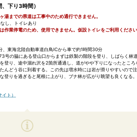
間、下り3時間）
ヶ湯までの県道は工事中のため通行できません。
場なし、トイレあり
イレは作業停電のため、使用できません。仮設トイレをご利用くださ
分、東海北陸自動車道白鳥ICから車で約1時間30分
173号の脇にある登山口からまずは鉄製の階段を登り、しばらく林
を登り、途中涸れ沢を2箇所通過し、道がやや下りになったところ
たんどう谷に到着する。この先は増水時には岩が滑りやすいので
な登りを過ぎると尾根に上がり、ブナ林が広がり眺望も良くなる
サイト）