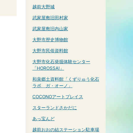
越前大野城
武家屋敷旧田村家
武家屋敷旧内山家
大野市歴史博物館
大野市民俗資料館
大野市化石発掘体験センター
「HOROSSA!」
和泉郷土資料館「くずりゅう化石
ラボ ガ・オーノ」
COCONOアートプレイス
スターランドさかだに
あっ宝んど
越前おおの結ステーション駐車場