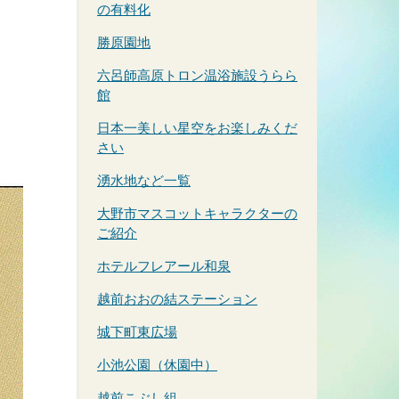
の有料化
勝原園地
六呂師高原トロン温浴施設うらら
館
日本一美しい星空をお楽しみくだ
さい
湧水地など一覧
大野市マスコットキャラクターの
ご紹介
ホテルフレアール和泉
越前おおの結ステーション
城下町東広場
小池公園（休園中）
越前こぶし組