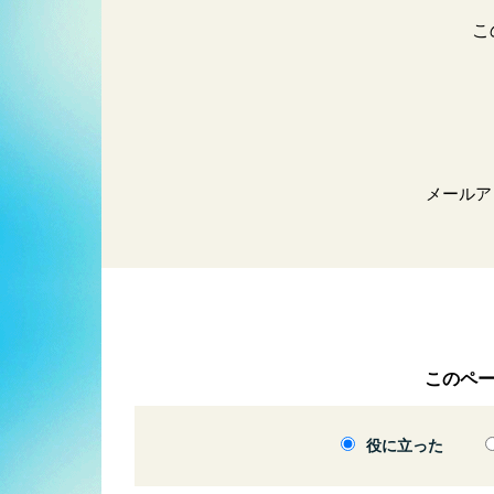
こ
メールア
このペ
役に立った