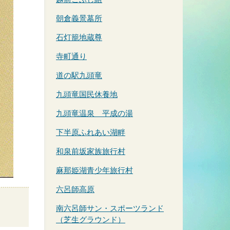
朝倉義景墓所
石灯籠地蔵尊
寺町通り
道の駅九頭竜
九頭竜国民休養地
九頭竜温泉 平成の湯
下半原ふれあい湖畔
和泉前坂家族旅行村
麻那姫湖青少年旅行村
六呂師高原
南六呂師サン・スポーツランド
（芝生グラウンド）