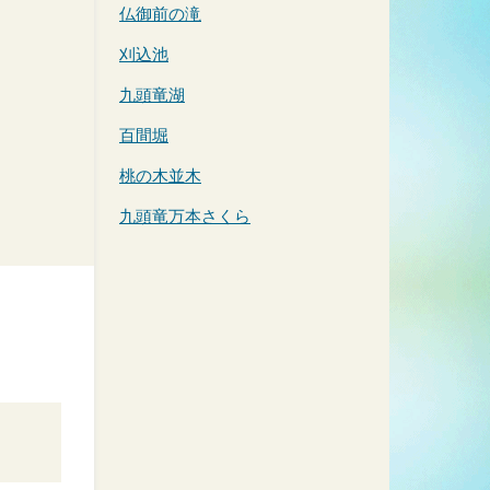
仏御前の滝
刈込池
九頭竜湖
百間堀
桃の木並木
九頭竜万本さくら