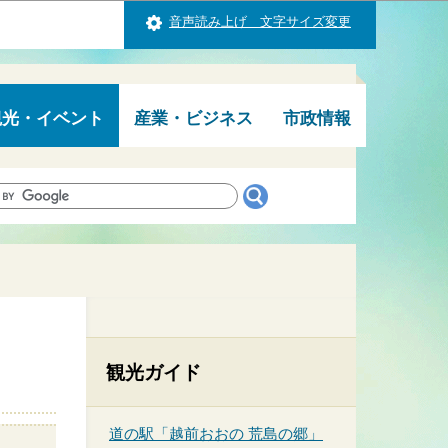
音声読み上げ 文字サイズ変更
観光・イベント
産業・ビジネス
市政情報
観光ガイド
道の駅「越前おおの 荒島の郷」