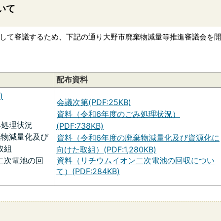
いて
して審議するため、下記の通り大野市廃棄物減量等推進審議会を
配布資料
)
会議次第(PDF:25KB)
資料（令和6年度のごみ処理状況）
み処理状況
(PDF:738KB)
棄物減量化及び
資料（令和6年度の廃棄物減量化及び資源化に
取組
向けた取組）(PDF:1,280KB)
資料（リチウムイオン二次電池の回収につい
二次電池の回
て）(PDF:284KB)