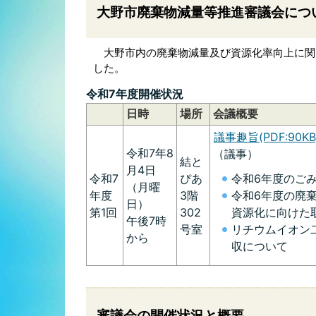
大野市廃棄物減量等推進審議会につ
大野市内の廃棄物減量及び資源化率向上に関
した。
令和7年度開催状況
日時
場所
会議概要
議事趣旨(PDF:90KB
令和7年8
（議事）
結と
月4日
令和7
ぴあ
令和6年度のご
（月曜
年度
3階
令和6年度の廃
日）
第1回
302
資源化に向けた
午後7時
号室
リチウムイオン
から
収について
審議会の開催状況と概要