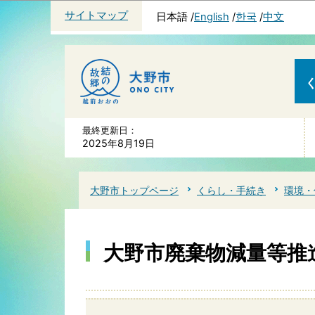
サイトマップ
日本語
English
한국
中文
最終更新日：
2025年8月19日
大野市トップページ
くらし・手続き
環境・
大野市廃棄物減量等推