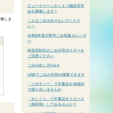
ビュークリーンおくえつ施設見学
会を開催します！
開催しま
こんなごみは出さないでくださ
い！
令和8年度大野市ごみ収集カレンダ
ー
他言語対応のごみ分別ポスターを
ご活用ください
ごみの出し方Q＆A
LINEでごみの分別が検索できます
「ジモティー」で不要品を地域内
で譲り合いませんか
「おいくら」で不要品をリユース
（再利用）してみませんか？