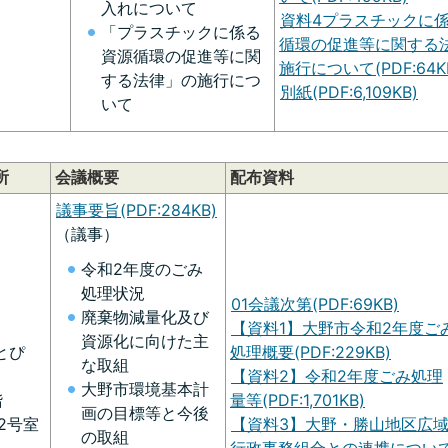
入れについて
資料4プラスチックに
「プラスチックに係る
循環の促進等に関する
資源循環の促進等に関
施行について(PDF:64K
する法律」の施行につ
別紙(PDF:6,109KB)
いて
所
会議概要
配布資料
議事要旨(PDF:284KB)
（議事）
令和2年度のごみ
処理状況
01会議次第(PDF:69KB)
廃棄物減量化及び
【資料1】大野市令和2年度ご
資源化に向けた主
とぴ
処理概要(PDF:229KB)
な取組
あ
【資料2】令和2年度ごみ処理
大野市環境基本計
階
量等(PDF:1,701KB)
画の目標等と今後
02号室
【資料3】大野・勝山地区広
の取組
行政事務組合との連携につい