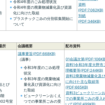
令和4年度のごみ処理状況
資料
令和4年度の廃棄物減量化及び資源
(PDF:7,062KB)
号
化に向けた取組
別紙
プラスチックごみの分別収集開始に
(PDF:346KB)
ついて
場所
会議概要
配布資料
議事要旨(PDF:668KB)
01会議次第(PDF:106KB
（議事）
資料1令和3年度大野市
令和3年度のごみ処理
理概要等(PDF:244KB)
状況
資料2廃棄物減量化及
令和3年度の廃棄物減
に向けた主な取組等
結とぴ
量化及び資源化に向け
(PDF:665KB)
あ
た取組
資料3ビュークリーン
3階
ビュークリーンおくえ
での事業所ごみの受入
302号室
つでの事業所ごみの受
いて(PDF:499KB)