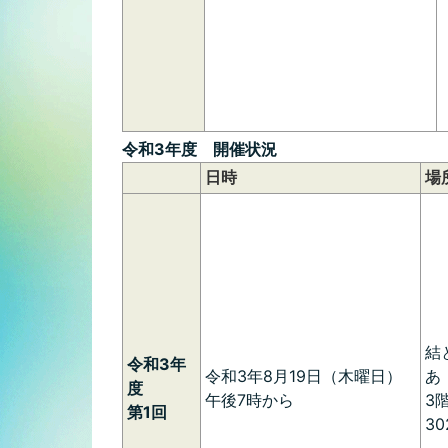
令和3年度 開催状況
日時
場
結
令和3年
令和3年8月19日（木曜日）
度
午後7時から
3
第1回
3