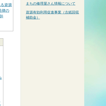
まちの修理屋さん情報について
係る資源
法律の
資源有効利用促進事業（古紙回収
B)
補助金）
み
域
て