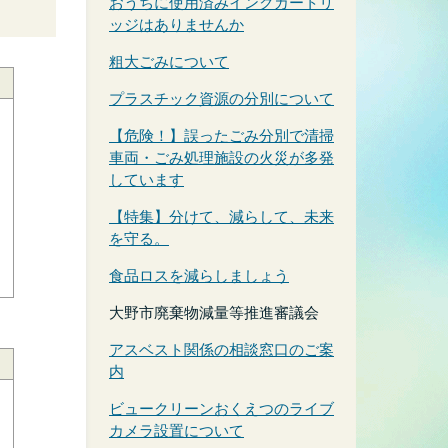
おうちに使用済みインクカートリ
ッジはありませんか
粗大ごみについて
プラスチック資源の分別について
【危険！】誤ったごみ分別で清掃
車両・ごみ処理施設の火災が多発
しています
【特集】分けて、減らして、未来
を守る。
食品ロスを減らしましょう
大野市廃棄物減量等推進審議会
アスベスト関係の相談窓口のご案
内
ビュークリーンおくえつのライブ
カメラ設置について