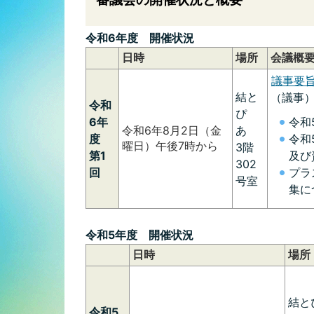
令和6年度 開催状況
日時
場所
会議概
議事要旨(
結と
（議事
令和
ぴ
6年
令和
令和6年8月2日（金
あ
度
令和
曜日）午後7時から
3階
第1
及び
302
回
プラ
号室
集に
令和5年度 開催状況
日時
場所
結と
令和5