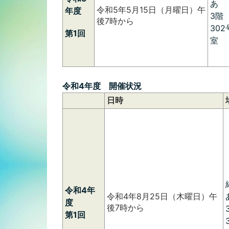
あ
令和5年5月15日（月曜日）午
年度
3階
後7時から
302
第1回
室
令和4年度 開催状況
日時
令和4年
令和4年8月25日（木曜日）午
度
後7時から
第1回