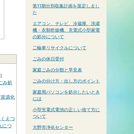
第11期分別収集計画を策定しまし
た
エアコン、テレビ、冷蔵庫、洗濯
機・衣類乾燥機、充電式小型家電
の処分について
二輪車リサイクルについて
ごみの休日受付
家庭ごみの分類と早見表
)
ごみの分け方・出し方のポイント
ごみ処
家庭用パソコンを処分したいとき
び資源化
には
小型充電式電池の正しい捨て方に
ついて
おくえつ
れにつ
大野市浄化センター