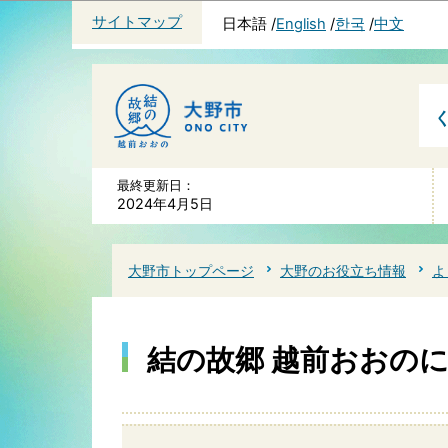
サイトマップ
日本語
English
한국
中文
最終更新日：
2024年4月5日
大野市トップページ
大野のお役立ち情報
よ
結の故郷 越前おおの