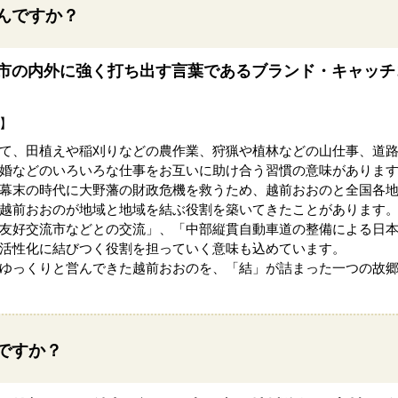
んですか？
を市の内外に強く打ち出す言葉であるブランド・キャッチ
】
て、田植えや稲刈りなどの農作業、狩猟や植林などの山仕事、道
婚などのいろいろな仕事をお互いに助け合う習慣の意味がありま
幕末の時代に大野藩の財政危機を救うため、越前おおのと全国各
越前おおのが地域と地域を結ぶ役割を築いてきたことがあります
友好交流市などとの交流」、「中部縦貫自動車道の整備による日
活性化に結びつく役割を担っていく意味も込めています。
ゆっくりと営んできた越前おおのを、「結」が詰まった一つの故
ですか？