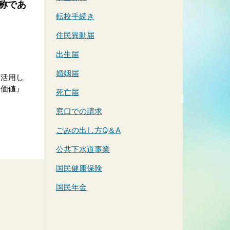
称であ
転校手続き
住民異動届
出生届
婚姻届
を活用し
業価値』
死亡届
窓口での請求
ごみの出し方Q＆A
公共下水道事業
国民健康保険
国民年金