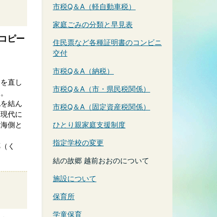
市税Q＆A（軽自動車税）
家庭ごみの分類と早見表
コピー
住民票など各種証明書のコンビニ
交付
市税Q＆A（納税）
路を直し
市税Q＆A（市・県民税関係）
す。
地を結ん
市税Q＆A（固定資産税関係）
。現代に
本海側と
ひとり親家庭支援制度
指定学校の変更
郷（く
結の故郷 越前おおのについて
施設について
保育所
学童保育