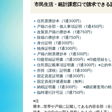
市民生活・統計課窓口で請求できる
住民票謄抄本（1通300円）
戸籍の全部・個人事項証明（1通450円）
改製原戸籍の謄抄本（1通750円）
除籍の謄抄本（1通750円）
身分証明（1通300円）
独身証明書（1通300円）
戸籍の附票謄抄本（1通300円）
印鑑登録証明書（1通300円）※印鑑登録を
住民票記載事項証明書（1通300円）※公的
所得（課税）証明書（1通300円）
固定資産証明書（1通300円）
固定資産評価通知書（無料）
納税証明書（1通300円） ※継続審査用の
臨時運行許可証（1通750円）
※注
謄本…世帯や戸籍に記載してある内容全部（全
抄本…その中の一部を抜粋したもの（個人等）