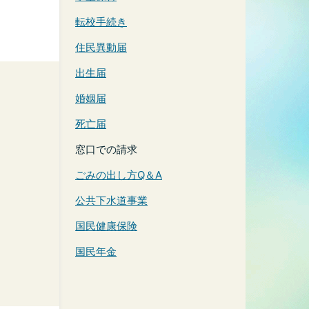
転校手続き
住民異動届
出生届
婚姻届
死亡届
窓口での請求
ごみの出し方Q＆A
公共下水道事業
国民健康保険
国民年金