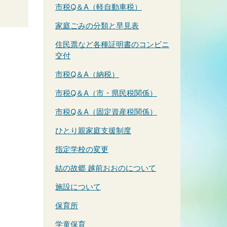
市税Q＆A（軽自動車税）
家庭ごみの分類と早見表
住民票など各種証明書のコンビニ
交付
市税Q＆A（納税）
市税Q＆A（市・県民税関係）
市税Q＆A（固定資産税関係）
ひとり親家庭支援制度
指定学校の変更
結の故郷 越前おおのについて
施設について
保育所
学童保育