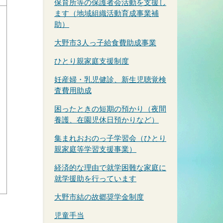
保育所等の保護者会活動を支援し
ます（地域組織活動育成事業補
助）
大野市3人っ子給食費助成事業
ひとり親家庭支援制度
妊産婦・乳児健診、新生児聴覚検
査費用助成
困ったときの短期の預かり（夜間
養護、在園児休日預かりなど）
集まれおおのっ子学習会（ひとり
親家庭等学習支援事業）
経済的な理由で就学困難な家庭に
就学援助を行っています
大野市結の故郷奨学金制度
児童手当