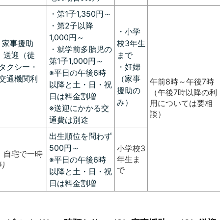
・第1子1,350円～
・第2子以降
・小学
1,000円～
）家事援助
校3年生
・就学前多胎児の
）送迎（徒
まで
第1子1,000円～
タクシー・
・妊婦
※平日の午後6時
交通機関利
（家事
午前8時～午後7時
以降と土・日・祝
援助の
（午後7時以降の利
日は料金割増
み）
用については要相
※送迎にかかる交
談）
通費は別途
出生順位を問わず
500円～
小学校3
）自宅で一時
年生ま
※平日の午後6時
り
で
以降と土・日・祝
日は料金割増