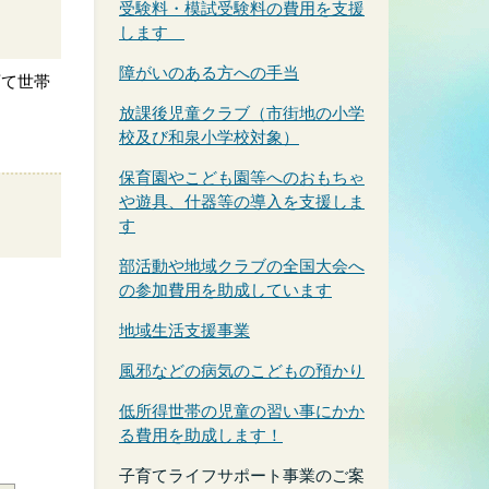
受験料・模試受験料の費用を支援
します
障がいのある方への手当
育て世帯
放課後児童クラブ（市街地の小学
校及び和泉小学校対象）
保育園やこども園等へのおもちゃ
や遊具、什器等の導入を支援しま
す
部活動や地域クラブの全国大会へ
の参加費用を助成しています
地域生活支援事業
風邪などの病気のこどもの預かり
低所得世帯の児童の習い事にかか
る費用を助成します！
子育てライフサポート事業のご案