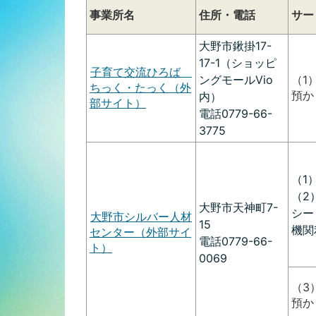
事業所名
住所・電話
サー
大野市鍬掛17-
17-1（ショッピ
子育て交流ひろば
ングモールVio
（1
ちっく・たっく（外
預か
内）
部サイト）
電話0779-66-
3775
（1
（2
大野市天神町7-
シー
大野市シルバー人材
15
機関
センター（外部サイ
電話0779-66-
ト）
0069
（3
預か