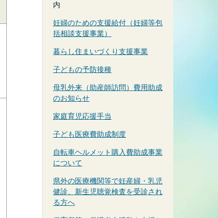
内
妊婦のための支援給付（妊婦等包
括相談支援事業）
暮らし住まいづくり支援事業
子どもの予防接種
母乳外来（助産師訪問）費用助成
のお知らせ
家庭育児応援手当
子ども医療費助成制度
自転車ヘルメット購入費助成事業
について
県外の医療機関等で妊産婦・乳児
健診、新生児聴覚検査を受診され
る方へ