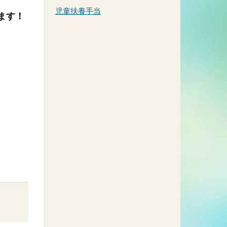
、
児童扶養手当
ます！