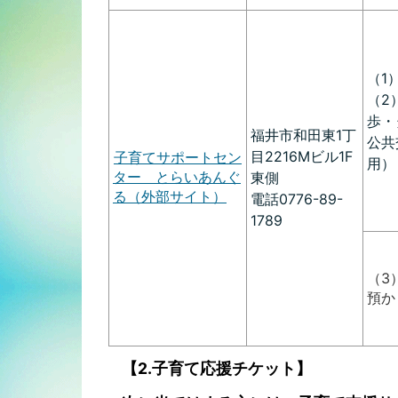
（1
（2
歩・
福井市和田東1丁
公共
目2216Mビル1F
子育てサポートセン
用）
ター とらいあんぐ
東側
る（外部サイト）
電話0776-89-
1789
（3
預か
【2.子育て応援チケット】