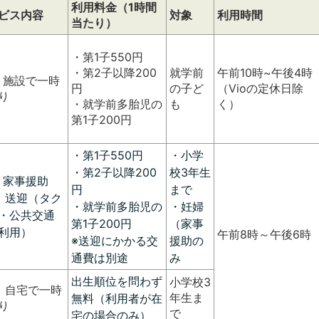
利用料金（1時間
ビス内容
対象
利用時間
当たり）
・第1子550円
・第2子以降200
就学前
午前10時~午後4時
）施設で一時
円
の子ど
（Vioの定休日除
り
・就学前多胎児の
も
く）
第1子200円
・第1子550円
・小学
・第2子以降200
校3年生
）家事援助
円
まで
）送迎（タク
・就学前多胎児の
・妊婦
・公共交通
第1子200円
（家事
利用）
午前8時～午後6時
※送迎にかかる交
援助の
通費は別途
み
出生順位を問わず
小学校3
）自宅で一時
年生ま
無料（利用者が在
り
で
宅の場合のみ）