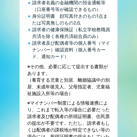
請求者名義の金融機関の預金通帳等
（口座番号等が確認できるもの）
身分証明書 顔写真付きのもの1点ま
たは写真無しのもの2点
請求者の健康保険証（私立学校教職員
共済を除く各種共済組合員のみ）
請求者及び配偶者等の個人番号（マイ
ナンバー）確認資料（個人番号カー
ド、通知カード）
※その他、必要に応じて提出する書類が
あります。
（養育する児童と別居、離婚協議中の別
居、未成年後見人、父母指定者、児童福
祉施設入所等の場合）
※マイナンバー制度による情報連携によ
り、これまで転入等の場合に必要だった
請求者及び配偶者の所得証明書、住民票
の提出が不要です。ただし、請求者もし
くは配偶者の課税地が特定できない等の
場合には、所得証明書の提出をしていた