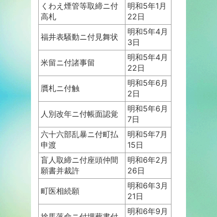
くわえ煙管等取締ニ付
明和5年1月
高札
22日
明和5年4月
福井表騒動ニ付見舞状
3日
明和5年4月
米留ニ付諸事留
22日
明和5年6月
贋札ニ付触
2日
明和5年6月
人別改年ニ付帳面認覚
7日
六十六部乱暴ニ付町払
明和5年7月
申渡
15日
盲人取締ニ付座頭仲間
明和6年2月
願書并裁許
26日
明和6年3月
町医相続願
21日
明和6年9月
捨馬落命ニ付埋葬書付