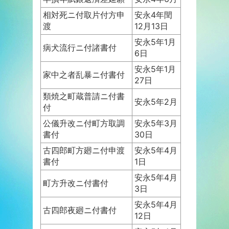
相対死ニ付取片付方申
安永4年閏
渡
12月13日
安永5年1月
病犬流行ニ付諸書付
6日
安永5年1月
家中之者乱暴ニ付書付
27日
類焼之町蔵普請ニ付書
安永5年2月
付
公儀升改ニ付町方取調
安永5年3月
書付
30日
古四郎町方廻ニ付申渡
安永5年4月
書付
1日
安永5年4月
町方升改ニ付書付
3日
安永5年4月
古四郎夜廻ニ付書付
12日