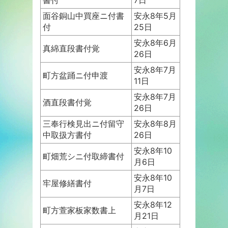
面谷銅山中買座ニ付書
安永8年5月
付
25日
安永8年6月
真綿直段書付覚
26日
安永8年7月
町方盆踊ニ付申渡
11日
安永8年7月
酒直段書付覚
26日
三奉行検見出ニ付留守
安永8年8月
中取扱方書付
26日
安永8年10
町畑荒シニ付取締書付
月6日
安永8年10
牢屋修繕書付
月7日
安永8年12
町方萱家板家数書上
月21日