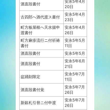
安永5年4月
酒直段書付
20日
安永5年4月
古四郎へ酒代渡ス書付
23日
町方板屋根へ天水揚申
安永5年4月
渡書付
26日
町方麻疹流行ニ付祈祷
安永5年5月
書付
11日
酒直段書付
安永5年5月
安永5年6月
酒直段書付
21日
安永5年7月
盆踊刻限定
11日
安永5年7月
酒直段書付覚
26日
安永5年7月
新銀札引替ニ付申渡
26日