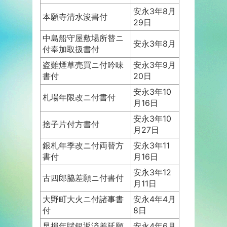
安永3年8月
本願寺清水浚書付
29日
中島船守屋敷場所替ニ
安永3年8月
付奉加取扱書付
盗難煙草売買ニ付吟味
安永3年9月
書付
20日
安永3年10
札場年限改ニ付書付
月16日
安永3年10
捨子片付方書付
月27日
銀札年季改ニ付両替方
安永3年11
書付
月16日
安永3年12
古四郎脇差願ニ付書付
月11日
大野町大火ニ付諸事書
安永4年4月
付
8日
早損年賦銀返済差延願
安永4年6月