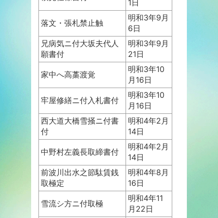
1日
明和3年9月
落文・張札禁止触
6日
兄病気ニ付大坂夫代人
明和3年9月
願書付
21日
明和3年10
家中へ高藁渡覚
月16日
明和3年10
牢屋修繕ニ付入札書付
月16日
西大道大橋雪掻ニ付書
明和4年2月
付
14日
明和4年2月
中野村左義長取締書付
14日
前波川出水之節駄賃銭
明和4年8月
取極定
16日
明和4年11
雪流シ方ニ付取極
月22日