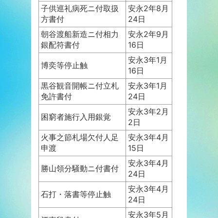
子供巡礼病死ニ付取扱
安永2年8月
方書付
24日
朝谷渡船新造ニ付相力
安永2年9月
銀配符書付
16日
安永3年1月
博奕等停止触
16日
黒谷観音開帳ニ付立札
安永3年1月
免許書付
24日
安永3年2月
困窮者施行入用銀覚
2日
火事之節札場欠付人足
安永3年4月
申渡
15日
安永3年4月
勝山領分騒動ニ付書付
24日
安永3年4月
石打・落書等停止触
24日
安永3年5月