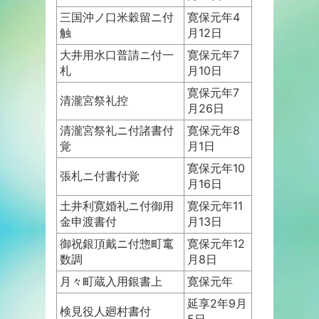
三国沖ノ口米穀留ニ付
寛保元年4
触
月12日
大井用水口普請ニ付一
寛保元年7
札
月10日
寛保元年7
清瀧宮祭礼控
月26日
清瀧宮祭礼ニ付諸書付
寛保元年8
覚
月1日
寛保元年10
張札ニ付書付覚
月16日
土井利寛婚礼ニ付御用
寛保元年11
金申渡書付
月13日
御祝銀頂戴ニ付惣町竃
寛保元年12
数調
月8日
月々町蔵入用銀書上
寛保元年
延享2年9月
検見役人廻村書付
5日