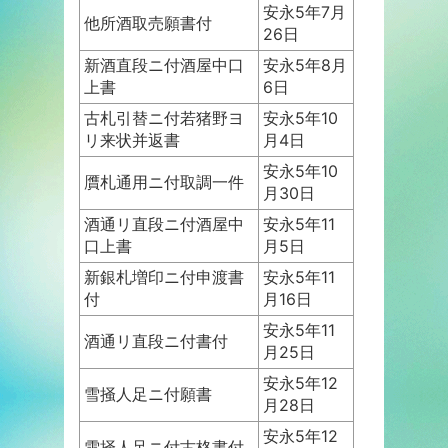
安永5年7月
他所酒取売願書付
26日
新酒直段ニ付酒屋中口
安永5年8月
上書
6日
古札引替ニ付若猪野ヨ
安永5年10
リ来状并返書
月4日
安永5年10
贋札通用ニ付取調一件
月30日
酒通リ直段ニ付酒屋中
安永5年11
口上書
月5日
新銀札増印ニ付申渡書
安永5年11
付
月16日
安永5年11
酒通リ直段ニ付書付
月25日
安永5年12
雪掻人足ニ付願書
月28日
安永5年12
雪掻人足ニ付古格書付