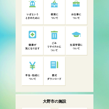
大野市の
施設