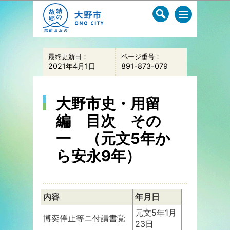
このページの本文へ移動
最終更新日：
ページ番号：
2021年4月1日
891-873-079
大野市史・用留
編 目次 その
一 （元文5年か
ら安永9年）
内容
年月日
元文5年1月
博奕停止等ニ付請書覚
23日