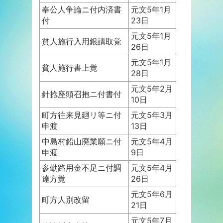
奉公人争論ニ付内済書
元文5年1月
付
23日
元文5年1月
貧人施行入用銀請取覚
26日
元文5年1月
貧人施行書上覚
28日
元文5年2月
針捻座頭召抱ニ付書付
10日
町方往来見廻リ等ニ付
元文5年3月
申渡
13日
中島村鉛山廃業願ニ付
元文5年4月
申渡
9日
参勤路用金不足ニ付調
元文5年4月
達方覚
26日
元文5年6月
町方人別改留
21日
元文5年7月