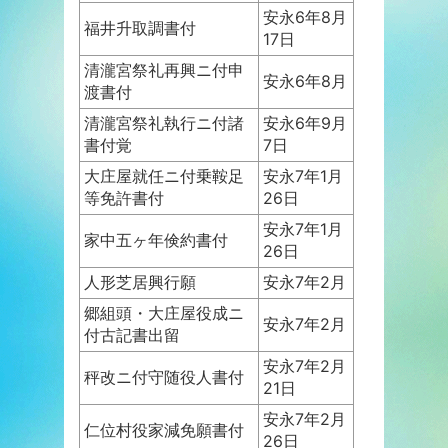
安永6年8月
福井升取調書付
17日
清瀧宮祭礼再興ニ付申
安永6年8月
渡書付
清瀧宮祭礼執行ニ付諸
安永6年9月
書付覚
7日
大庄屋就任ニ付乗鞍足
安永7年1月
等免許書付
26日
安永7年1月
家中五ヶ年倹約書付
26日
人形芝居興行願
安永7年2月
郷組頭・大庄屋役成ニ
安永7年2月
付古記書出留
安永7年2月
秤改ニ付守随役人書付
21日
安永7年2月
仁位村役家減免願書付
26日