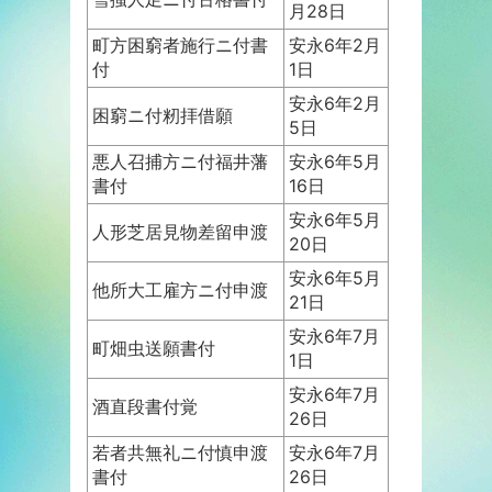
月28日
町方困窮者施行ニ付書
安永6年2月
付
1日
安永6年2月
困窮ニ付籾拝借願
5日
悪人召捕方ニ付福井藩
安永6年5月
書付
16日
安永6年5月
人形芝居見物差留申渡
20日
安永6年5月
他所大工雇方ニ付申渡
21日
安永6年7月
町畑虫送願書付
1日
安永6年7月
酒直段書付覚
26日
若者共無礼ニ付慎申渡
安永6年7月
書付
26日