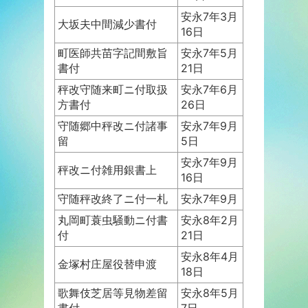
安永7年3月
大坂夫中間減少書付
16日
町医師共苗字記間敷旨
安永7年5月
書付
21日
秤改守随来町ニ付取扱
安永7年6月
方書付
26日
守随郷中秤改ニ付諸事
安永7年9月
留
5日
安永7年9月
秤改ニ付雑用銀書上
16日
守随秤改終了ニ付一札
安永7年9月
丸岡町蓑虫騒動ニ付書
安永8年2月
付
21日
安永8年4月
金塚村庄屋役替申渡
18日
歌舞伎芝居等見物差留
安永8年5月
書付
7日