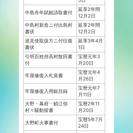
延享2年閏
中島舟年賦銀請取書付
12月2日
中島村新造ニ付比島村
延享2年閏
書状
12月2日
巡見使取扱方ニ付往復
延享3年4月
書状
1日
引明百姓持高村散田書
宝暦元年3
付
月20日
宝暦元年4
牢屋修復入札覚書
月26日
宝暦元年7
牢屋修復入用銀目録
月11日
大野・幕府・鯖江領
宝暦2年11
村々騒動留書
月20日
宝暦5年7月
大野町火事書付
24日