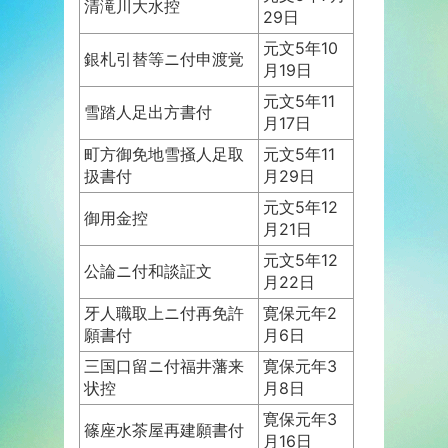
清滝川大水控
29日
元文5年10
銀札引替等ニ付申渡覚
月19日
元文5年11
雪踏人足出方書付
月17日
町方御免地雪掻人足取
元文5年11
扱書付
月29日
元文5年12
御用金控
月21日
元文5年12
公論ニ付和談証文
月22日
牙人職取上ニ付再免許
寛保元年2
願書付
月6日
三国口留ニ付福井藩来
寛保元年3
状控
月8日
寛保元年3
篠座水茶屋再建願書付
月16日