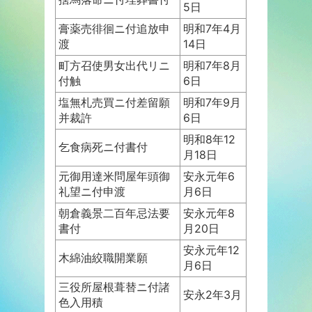
5日
膏薬売徘徊ニ付追放申
明和7年4月
渡
14日
町方召使男女出代リニ
明和7年8月
付触
6日
塩無札売買ニ付差留願
明和7年9月
并裁許
6日
明和8年12
乞食病死ニ付書付
月18日
元御用達米問屋年頭御
安永元年6
礼望ニ付申渡
月6日
朝倉義景二百年忌法要
安永元年8
書付
月20日
安永元年12
木綿油絞職開業願
月6日
三役所屋根葺替ニ付諸
安永2年3月
色入用積