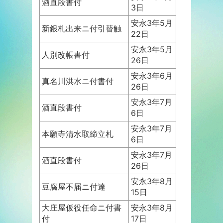
酒直段書付
3日
安永3年5月
新銀札出来ニ付引替触
22日
安永3年5月
人別改帳書付
26日
安永3年6月
真名川洪水ニ付書付
26日
安永3年7月
酒直段書付
6日
安永3年7月
本願寺清水取締立札
6日
安永3年7月
酒直段書付
26日
安永3年8月
豆腐屋不届ニ付達
15日
大庄屋仮役任命ニ付書
安永3年8月
付
17日