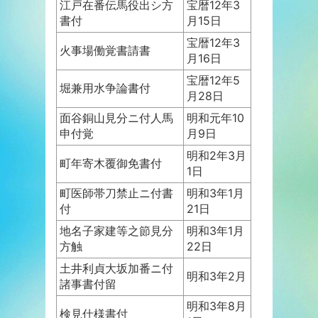
江戸在番伝馬役出シ方
宝暦12年3
書付
月15日
宝暦12年3
火事場働覚書請書
月16日
宝暦12年5
堀兼用水争論書付
月28日
面谷銅山見分ニ付人馬
明和元年10
申付覚
月9日
明和2年3月
町年寄木覆御免書付
1日
町医師帯刀禁止ニ付書
明和3年1月
付
21日
地名子家建等之節見分
明和3年1月
方触
22日
土井利貞大坂加番ニ付
明和3年2月
諸事書付留
明和3年8月
検見仕様書付